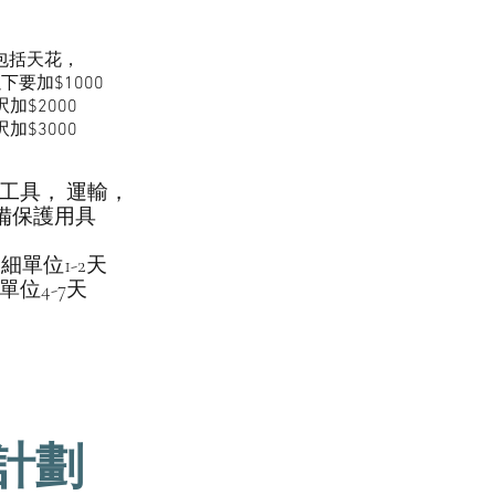
作包括天花，
以下
要加$1000
呎
​加$2000
呎
​加$3000
工具， 運輸，
設備保護用具
細單位1-2天
單位4-7天
計劃