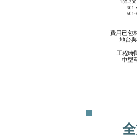
100-30
301
601-
費用已包
地台​
工程時間
​中型
全