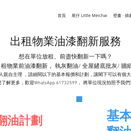
首頁
尾仔 Little Meichai
壁畫 · 插
油漆
翻新服務
出租物業
想在單位放租、前盡快翻新一下嗎？
租物業前油漆翻新， 執灰翻油/ 全屋鏟底批灰/ 牆
人親自主理 ，請細閱以下的基本報價和計劃，讓閣下可以有個大概b
想了解更多，歡迎WhatsApp 61732599， 將單位現況拍照予
我們
基
翻油計劃