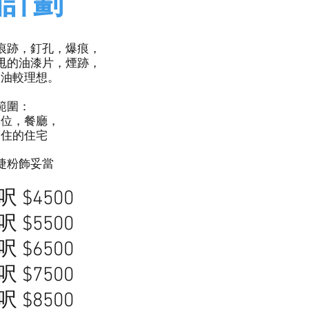
油計劃
痕跡，釘孔，爆痕，
甩的油漆片，煙跡，
翻油較理想。
範圍：
單位，餐廳，
自住的住宅
快捷粉飾妥當
呎 $4500
0呎 $5500
0呎 $6500
0呎 $7500
0呎 $8500