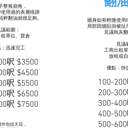
翻
平整無崩角，
戶使用過的表層痕跡
純粹翻油就很足夠。
牆身如有輕微使用
局部因牆貼掛被扯
見議範圍：
見議執灰
出租單位、貨倉
見議
點：迅速完工
工商出租
放租或
200呎
$3
500
​優點：
00呎 $4500
100-200
00呎 $5500
200-30
00呎 $6500
300-40
00呎 $
7500
400-50
500-60
製作包括天花，