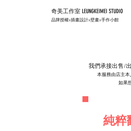
奇美工作室 LEUNGKEIMEI STUDIO
品牌授權x插畫設計x壁畫x手作小館
我們承接出售/出
​本服務由店主本
​如果
純粹