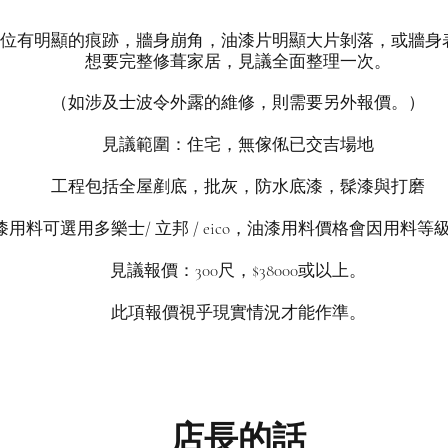
位有明顯的痕跡，牆身崩角，油漆片明顯大片剝落，或牆身
想要完整修葺家居，見議全面整理一次。
（如涉及士波令外露的維修，則需要另外報價。）
見議範圍：住宅，無傢俬已交吉場地
​工程包括全屋剷底，批灰，防水底漆，髹漆與打磨
漆用料可選用多樂士/ 立邦 / eico，油漆用料價格會因用料等
見議報價：300尺，$38000或以上。
​此項報價視乎現實情況才能作準。
​店長的話