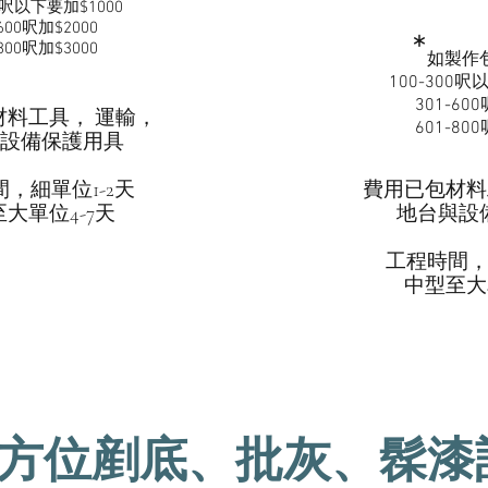
0呎
以下
要
加
$
1000
-600呎
​加$2
000
​*
800
呎
​加$3000
​如製
100-300呎
301-600
材料工具， 運輸，
601-800
與設備保護用具
，細單位1-2天
費用已包材
料
至大單位4-7天
地台​與
工程時間，
​中型至大
方位剷底、批灰、髹漆