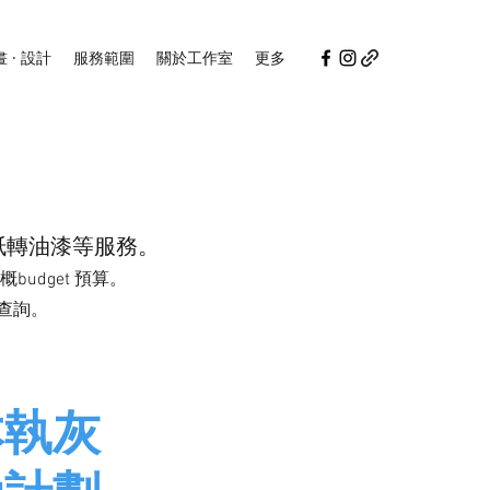
畫 · 設計
服務範圍
關於工作室
更多
紙
轉油漆等服務。
udget
預算。
查詢。
本執灰