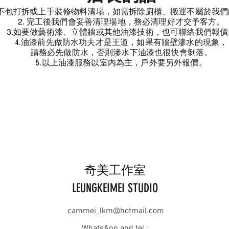
不包
打拆或上手裝修物料清場
，如
需拆除
廚櫃、搬運不屬於我們
2. 完工後我們會妥善清理場地，務必清理好才交予客方。
3.如要做藝術漆、立體牆或其他油漆技術，也可聯絡我們報價
4.油漆前先做防水功夫才是王道，如果有牆壁滲水的現象，
請務必先做防水，否則滲水下
油漆也很快會剝落。
5.以上油漆服務以室內為主，戶外要另外報價
。
奇美工作室
LEUNGKEIMEI STUDIO
cammei_lkm@hotmail.com
WhatsApp and tel :