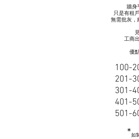
牆身
​只是有租
無需批灰，
工商
​優
100-
201
-3
301-4
401-5
501-6
​*
如